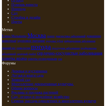
Огород
Помощь юриста
Природа
Сад
Стройка и дизайн
Цветы
Метки
Москва
Елена Малышева
грипп
домашние
диагностика заболеваний
здоровое питание
животные
здоровье зубов
инфекционные заболевания
погода
лишний вес
онкология
простудные заболевания
профилактика
сердечно-сосудистые заболевания
заболеваний
сахарный диабет
советы врача
советы огородникам
сон
Форумы
Деревья и кустарники
Друзья и враги сада
Зимний сад
Многолетние декоративные культуры.
Общие вопросы
Реклама и продажа растений
Сад , огород и подсобное хозяйство
Семена, рассада однолетних и многолетних культур