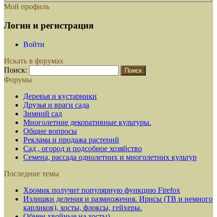
Мой профиль
Логин и регистрация
Войти
Искать в форумах
Поиск:
Форумы
Деревья и кустарники
Друзья и враги сада
Зимний сад
Многолетние декоративные культуры.
Общие вопросы
Реклама и продажа растений
Сад , огород и подсобное хозяйство
Семена, рассада однолетних и многолетних культур
Последние темы
Хромик получит популярную функцию Firefox
Излишки деления и размножения. Ирисы (ТВ и немного
карликов), хосты, флоксы, гейхеры.
Обмен хвойные на хосты)