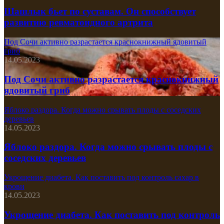
Шашлык бьет по суставам. Он способствует
развитию ревматоидного артрита
Под Сочи активно разрастается краснокнижный ядовитый
гриб
14.05.2023
Под Сочи активно разрастается краснокнижный
ядовитый гриб
Яблоко раздора. Когда можно срывать плоды с соседских
деревьев
14.05.2023
Яблоко раздора. Когда можно срывать плоды с
соседских деревьев
Укрощение диабета. Как поставить под контроль сахар в
крови
14.05.2023
Укрощение диабета. Как поставить под контроль