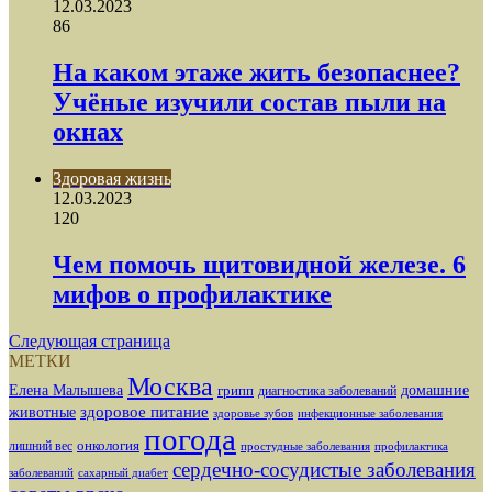
12.03.2023
86
На каком этаже жить безопаснее?
Учёные изучили состав пыли на
окнах
Здоровая жизнь
12.03.2023
120
Чем помочь щитовидной железе. 6
мифов о профилактике
Следующая страница
МЕТКИ
Москва
Елена Малышева
грипп
домашние
диагностика заболеваний
здоровое питание
животные
здоровье зубов
инфекционные заболевания
погода
лишний вес
онкология
простудные заболевания
профилактика
сердечно-сосудистые заболевания
заболеваний
сахарный диабет