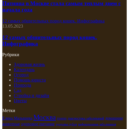
Пятница в Москве стала самым теплым днем с
начала года
12 самых общительных пород кошек. Инфографика
13.05.2023
12 самых общительных пород кошек.
Инфографика
Рубрики
Здоровая жизнь
Календарь
Огород
Помощь юриста
Природа
Сад
Стройка и дизайн
Цветы
Метки
Москва
Елена Малышева
грипп
домашние
диагностика заболеваний
здоровое питание
животные
здоровье зубов
инфекционные заболевания