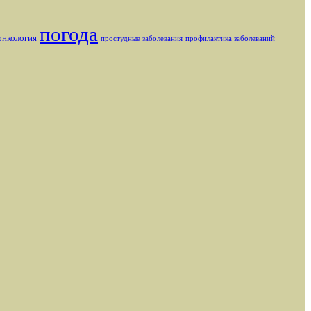
погода
онкология
простудные заболевания
профилактика заболеваний