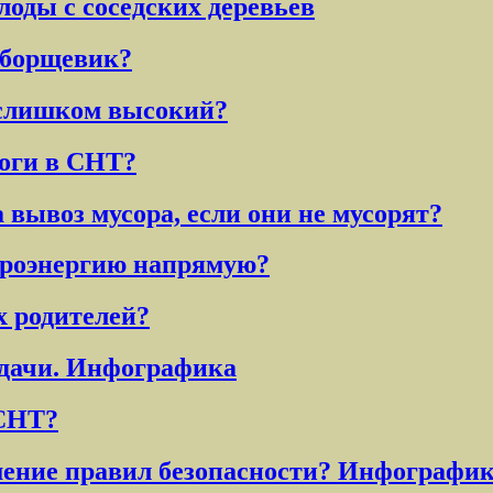
лоды с соседских деревьев
ь борщевик?
н слишком высокий?
роги в СНТ?
вывоз мусора, если они не мусорят?
троэнергию напрямую?
х родителей?
 дачи. Инфографика
 СНТ?
шение правил безопасности? Инфографи