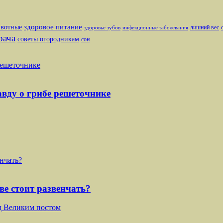
здоровое питание
вотные
лишний вес
здоровье зубов
инфекционные заболевания
рача
советы огородникам
сон
 решеточнике
равду о грибе решеточнике
нчать?
ве стоит развенчать?
д Великим постом