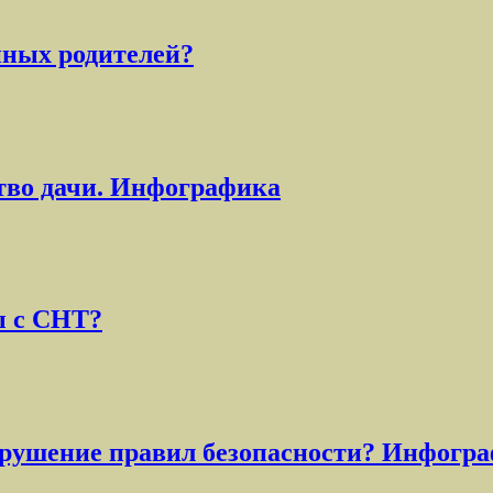
йных родителей?
ство дачи. Инфографика
ы с СНТ?
арушение правил безопасности? Инфогр