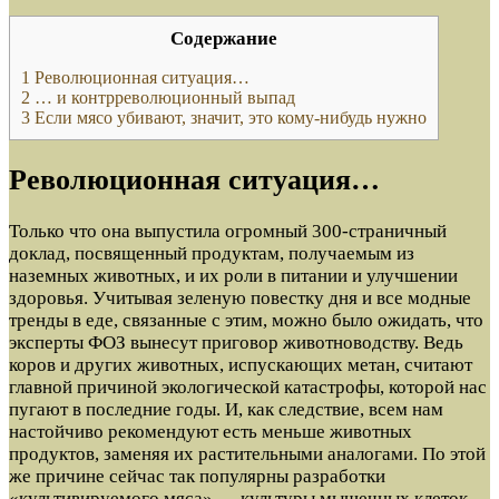
Содержание
1
Революционная ситуация…
2
… и контрреволюционный выпад
3
Если мясо убивают, значит, это кому-нибудь нужно
Революционная ситуация…
Только что она выпустила огромный 300-страничный
доклад, посвященный продуктам, получаемым из
наземных животных, и их роли в питании и улучшении
здоровья. Учитывая зеленую повестку дня и все модные
тренды в еде, связанные с этим, можно было ожидать, что
эксперты ФОЗ вынесут приговор животноводству. Ведь
коров и других животных, испускающих метан, считают
главной причиной экологической катастрофы, которой нас
пугают в последние годы. И, как следствие, всем нам
настойчиво рекомендуют есть меньше животных
продуктов, заменяя их растительными аналогами. По этой
же причине сейчас так популярны разработки
«культивируемого мяса» — культуры мышечных клеток,