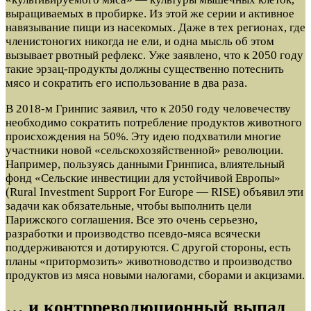
выращиваемых в пробирке. Из этой же серии и активное
навязывание пищи из насекомых. Даже в тех регионах, где
членистоногих никогда не ели, и одна мысль об этом
вызывает рвотный рефлекс. Уже заявлено, что к 2050 году
такие эрзац-продукты должны существенно потеснить
мясо и сократить его использование в два раза.
В 2018-м Гринпис заявил, что к 2050 году человечеству
необходимо сократить потребление продуктов животного
происхождения на 50%. Эту идею подхватили многие
участники новой «сельскохозяйственной» революции.
Например, пользуясь данными Гринписа, влиятельный
фонд «Сельские инвестиции для устойчивой Европы»
(Rural Investment Support For Europe — RISE) объявил эти
задачи как обязательные, чтобы выполнить цели
Парижского соглашения. Все это очень серьезно,
разработки и производство псевдо-мяса всячески
поддерживаются и дотируются. С другой стороны, есть
планы «притормозить» животноводство и производство
продуктов из мяса новыми налогами, сборами и акцизами.
… и контрреволюционный выпад