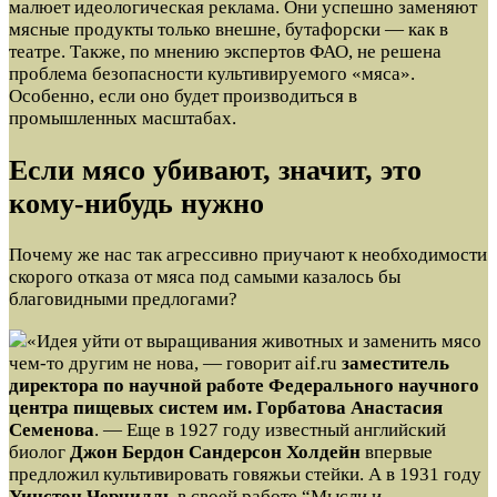
малюет идеологическая реклама. Они успешно заменяют
мясные продукты только внешне, бутафорски — как в
театре. Также, по мнению экспертов ФАО, не решена
проблема безопасности культивируемого «мяса».
Особенно, если оно будет производиться в
промышленных масштабах.
Если мясо убивают, значит, это
кому-нибудь нужно
Почему же нас так агрессивно приучают к необходимости
скорого отказа от мяса под самыми казалось бы
благовидными предлогами?
«Идея уйти от выращивания животных и заменить мясо
чем-то другим не нова, — говорит aif.ru
заместитель
директора по научной работе Федерального научного
центра пищевых систем им. Горбатова Анастасия
Семенова
. — Еще в 1927 году известный английский
биолог
Джон Бердон Сандерсон Холдейн
впервые
предложил культивировать говяжьи стейки. А в 1931 году
Уинстон Черчилль
в своей работе “Мысли и