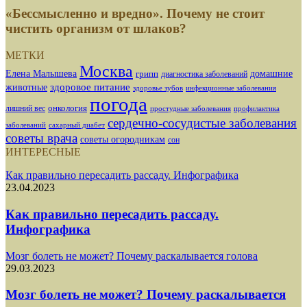
«Бессмысленно и вредно». Почему не стоит
чистить организм от шлаков?
МЕТКИ
Москва
Елена Малышева
грипп
домашние
диагностика заболеваний
здоровое питание
животные
здоровье зубов
инфекционные заболевания
погода
лишний вес
онкология
простудные заболевания
профилактика
сердечно-сосудистые заболевания
заболеваний
сахарный диабет
советы врача
советы огородникам
сон
ИНТЕРЕСНЫЕ
Как правильно пересадить рассаду. Инфографика
23.04.2023
Как правильно пересадить рассаду.
Инфографика
Мозг болеть не может? Почему раскалывается голова
29.03.2023
Мозг болеть не может? Почему раскалывается