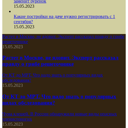
заменит буренок
15.05.2023
Какие постройки на даче нужно регистрировать с 1
сентября?
15.05.2023
Растет в Москве, не ядовит. Эксперт рассказал правду о грибе
решеточнике
15.05.2023
Растет в Москве, не ядовит. Эксперт рассказал
правду о грибе решеточнике
От КТ до МРТ. Что надо знать о популярных видах
обследования?
15.05.2023
От КТ до МРТ. Что надо знать о популярных
видах обследования?
Чума клещей. В России обнаружили новые виды опасных
членистоногих
15.05.2023