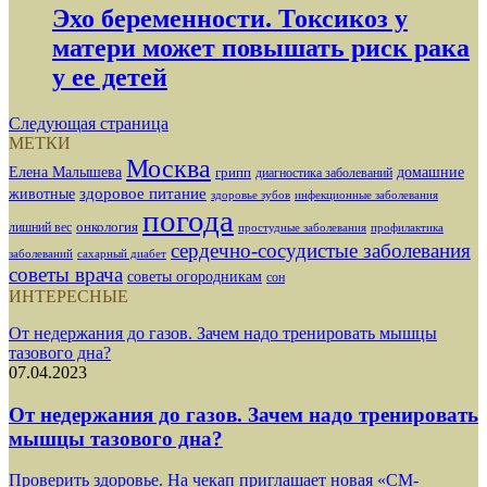
Эхо беременности. Токсикоз у
матери может повышать риск рака
у ее детей
Следующая страница
МЕТКИ
Москва
Елена Малышева
грипп
домашние
диагностика заболеваний
здоровое питание
животные
здоровье зубов
инфекционные заболевания
погода
лишний вес
онкология
простудные заболевания
профилактика
сердечно-сосудистые заболевания
заболеваний
сахарный диабет
советы врача
советы огородникам
сон
ИНТЕРЕСНЫЕ
От недержания до газов. Зачем надо тренировать мышцы
тазового дна?
07.04.2023
От недержания до газов. Зачем надо тренировать
мышцы тазового дна?
Проверить здоровье. На чекап приглашает новая «СМ-