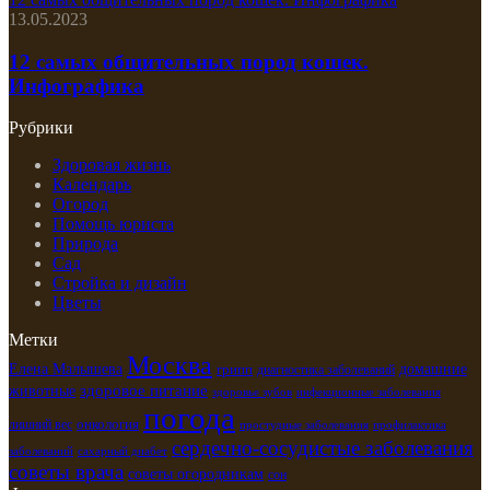
13.05.2023
12 самых общительных пород кошек.
Инфографика
Рубрики
Здоровая жизнь
Календарь
Огород
Помощь юриста
Природа
Сад
Стройка и дизайн
Цветы
Метки
Москва
Елена Малышева
грипп
домашние
диагностика заболеваний
здоровое питание
животные
здоровье зубов
инфекционные заболевания
погода
лишний вес
онкология
простудные заболевания
профилактика
сердечно-сосудистые заболевания
заболеваний
сахарный диабет
советы врача
советы огородникам
сон