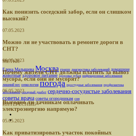
07.05.2023
Можно ли не участвовать в ремонте дороги в
СНТ?
06.05.2023
Почему жители СНТ должны платить за вывоз
мусора, если они не мусорят?
МЕТКИ
06.05.2023
Москва
Елена Малышева
грипп
домашние
диагностика заболеваний
здоровое питание
животные
здоровье зубов
инфекционные заболевания
Выгодно ли дачникам оплачивать
погода
электроэнергию напрямую?
лишний вес
онкология
простудные заболевания
профилактика
сердечно-сосудистые заболевания
заболеваний
сахарный диабет
05.05.2023
советы врача
советы огородникам
сон
ИНТЕРЕСНЫЕ
Как приватизировать участок покойных
родителей?
05.05.2023