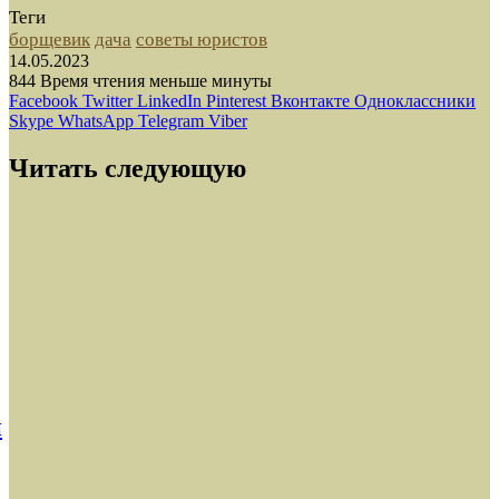
Теги
борщевик
дача
советы юристов
14.05.2023
844
Время чтения меньше минуты
Facebook
Twitter
LinkedIn
Pinterest
Вконтакте
Одноклассники
Skype
WhatsApp
Telegram
Viber
Читать следующую
Помощь юриста
14.05.2023
Яблоко раздора. Когда можно срывать
плоды с соседских деревьев
н