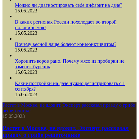
Можно ли диагностировать себе инфаркт на даче?
15.05.2023
В каких регионах России похолодает во второй
половине мая?
15.05.2023
Почему весной чаще болеют конъюнктивитом?
15.05.2023
Хоронить коров рано. Почему мясо из пробирки не
заменит буренок
15.05.2023
Какие постройки на даче нужно регистрировать с 1
сентября?
15.05.2023
Растет в Москве, не ядовит. Эксперт рассказал правду о грибе
решеточнике
15.05.2023
Растет в Москве, не ядовит. Эксперт рассказал
правду о грибе решеточнике