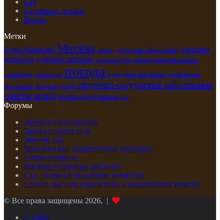
Сад
Стройка и дизайн
Цветы
Метки
Москва
Елена Малышева
грипп
домашние
диагностика заболеваний
здоровое питание
животные
здоровье зубов
инфекционные заболевания
погода
лишний вес
онкология
простудные заболевания
профилактика
сердечно-сосудистые заболевания
заболеваний
сахарный диабет
советы врача
советы огородникам
сон
Форумы
Деревья и кустарники
Друзья и враги сада
Зимний сад
Многолетние декоративные культуры.
Общие вопросы
Реклама и продажа растений
Сад , огород и подсобное хозяйство
Семена, рассада однолетних и многолетних культур
© Все права защищены 2026, |
О сайте