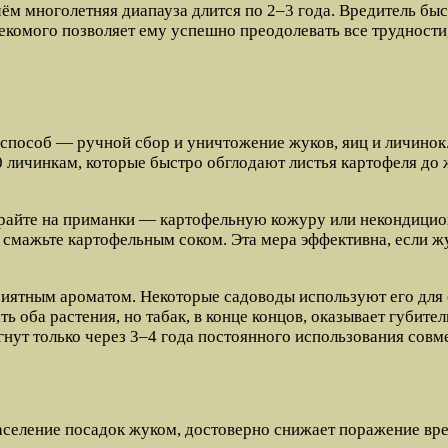
чём многолетняя диапауза длится по 2–3 года. Вредитель б
секомого позволяет ему успешно преодолевать все трудност
способ — ручной сбор и уничтожение жуков, яиц и личинок.
 личинкам, которые быстро обглодают листья картофеля до 
бирайте на приманки — картофельную кожуру или некондицио
х смажьте картофельным соком. Эта мера эффективна, если 
иятным ароматом. Некоторые садоводы используют его для 
ь оба растения, но табак, в конце концов, оказывает губите
нут только через 3–4 года постоянного использования совм
аселение посадок жуком, достоверно снижает поражение вр