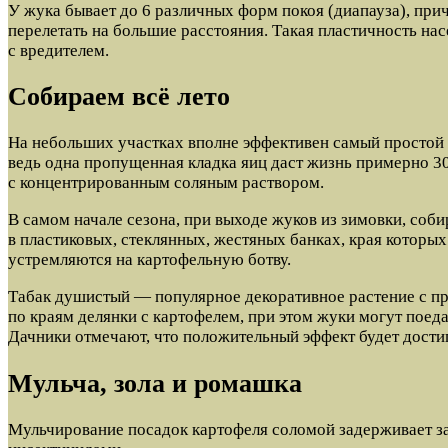
У жука бывает до 6 различных форм покоя (диапауза), при
перелетать на большие расстояния. Такая пластичность на
с вредителем.
Собираем всё лето
На небольших участках вполне эффективен самый простой 
ведь одна пропущенная кладка яиц даст жизнь примерно 30
с концентрированным соляным раствором.
В самом начале сезона, при выходе жуков из зимовки, со
в пластиковых, стеклянных, жестяных банках, края которы
устремляются на картофельную ботву.
Табак душистый — популярное декоративное растение с пр
по краям делянки с картофелем, при этом жуки могут поедат
Дачники отмечают, что положительный эффект будет достиг
Мульча, зола и ромашка
Мульчирование посадок картофеля соломой задерживает з