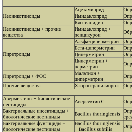
Ацетамиприд
Опр
Неоникотиноиды
Имидаклоприд
Опр
Клотианидин
Опр
Неоникотиноиды + прочие
Имидаклоприд +
Обр
вещества
пенцикурон
Альфа-циперметрин
Опр
Бета-циперметрин
Опр
Пиретроиды
Циперметрин
Опр
Циперметрин +
Опр
перметрин
Малатион +
Пиретроиды + ФОС
Опр
циперметрин
Прочие вещества
Хлорантранилипрол
Опр
Авермектины + биологические
Аверсектин С
Опр
пестициды
Бактериальные инсектициды +
Опр
Bacillus thuringiensis
биологические пестициды
сре
Бактериальные фунгициды +
Bacillus thuringiensis
Опр
биологические пестициды
+ Bacillus subtilis