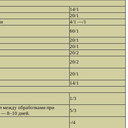
14/1
20/1
ки
4/1 —/1
60/1
20/1
20/1
20/2
20/2
20/1
14/1
1/3
ал между обработками при
5/3
 — 8–10 дней.
-/4